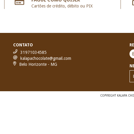
Cartões de crédito, débito ou PIX
CONTATO
R
31971034585
kalapachocolate@gmail.com
Belo Horizonte - MG
N
COPYRIGHT KALAPA CHOC