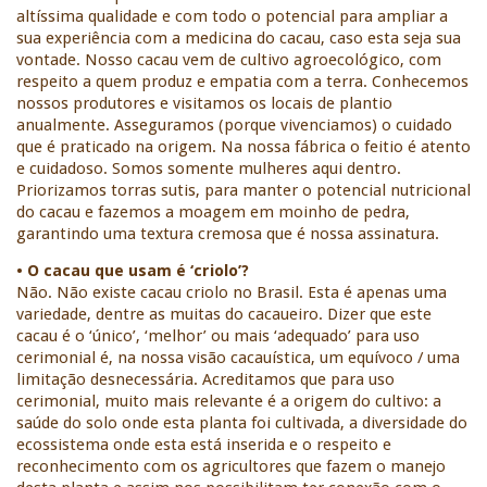
altíssima qualidade e com todo o potencial para ampliar a 
sua experiência com a medicina do cacau, caso esta seja sua 
vontade. Nosso cacau vem de cultivo agroecológico, com 
respeito a quem produz e empatia com a terra. Conhecemos 
nossos produtores e visitamos os locais de plantio 
anualmente. Asseguramos (porque vivenciamos) o cuidado 
que é praticado na origem. Na nossa fábrica o feitio é atento 
e cuidadoso. Somos somente mulheres aqui dentro. 
Priorizamos torras sutis, para manter o potencial nutricional 
do cacau e fazemos a moagem em moinho de pedra, 
garantindo uma textura cremosa que é nossa assinatura. 
• O cacau que usam é ‘criolo’?
Não. Não existe cacau criolo no Brasil. Esta é apenas uma 
variedade, dentre as muitas do cacaueiro. Dizer que este 
cacau é o ‘único’, ‘melhor’ ou mais ‘adequado’ para uso 
cerimonial é, na nossa visão cacauística, um equívoco / uma 
limitação desnecessária. Acreditamos que para uso 
cerimonial, muito mais relevante é a origem do cultivo: a 
saúde do solo onde esta planta foi cultivada, a diversidade do 
ecossistema onde esta está inserida e o respeito e 
reconhecimento com os agricultores que fazem o manejo 