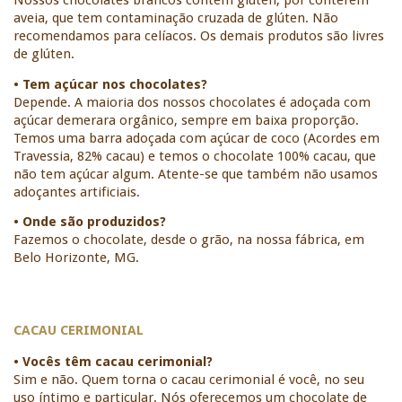
Nossos chocolates brancos contém glúten, por conterem 
aveia, que tem contaminação cruzada de glúten. Não 
recomendamos para celíacos. Os demais produtos são livres 
de glúten.
• Tem açúcar nos chocolates?
Depende. A maioria dos nossos chocolates é adoçada com 
açúcar demerara orgânico, sempre em baixa proporção. 
Temos uma barra adoçada com açúcar de coco (Acordes em 
Travessia, 82% cacau) e temos o chocolate 100% cacau, que 
não tem açúcar algum. Atente-se que também não usamos 
adoçantes artificiais. 
• Onde são produzidos?
Fazemos o chocolate, desde o grão, na nossa fábrica, em 
Belo Horizonte, MG. 
CACAU CERIMONIAL
• Vocês têm cacau cerimonial? 
Sim e não. Quem torna o cacau cerimonial é você, no seu 
uso íntimo e particular. Nós oferecemos um chocolate de 