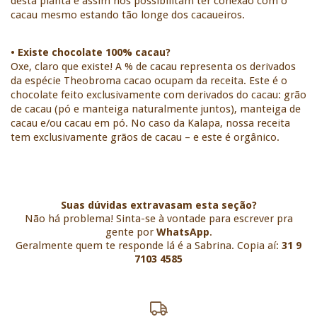
desta planta e assim nos possibilitam ter conexão com o 
cacau mesmo estando tão longe dos cacaueiros.  
• Existe chocolate 100% cacau?
Oxe, claro que existe! A % de cacau representa os derivados 
da espécie Theobroma cacao ocupam da receita. Este é o 
chocolate feito exclusivamente com derivados do cacau: grão 
de cacau (pó e manteiga naturalmente juntos), manteiga de 
cacau e/ou cacau em pó. No caso da Kalapa, nossa receita 
tem exclusivamente grãos de cacau – e este é orgânico. 
Suas dúvidas extravasam esta seção?
Não há problema! Sinta-se à vontade para escrever pra
gente por
WhatsApp
.
Geralmente quem te responde lá é a Sabrina. Copia aí:
31 9
7103 4585