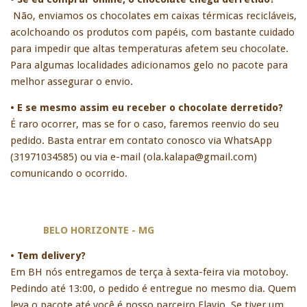
Não, enviamos os chocolates em caixas térmicas recicláveis, 
acolchoando os produtos com papéis, com bastante cuidado 
para impedir que altas temperaturas afetem seu chocolate. 
Para algumas localidades adicionamos gelo no pacote para 
melhor assegurar o envio.
• E se mesmo assim eu receber o chocolate derretido?
É raro ocorrer, mas se for o caso, faremos reenvio do seu 
pedido. Basta entrar em contato conosco via WhatsApp 
(31971034585) ou via e-mail (
ola.kalapa@gmail.com
) 
comunicando o ocorrido. 
BELO HORIZONTE - MG
• Tem delivery?
Em BH nós entregamos de terça à sexta-feira via motoboy. 
Pedindo até 13:00, o pedido é entregue no mesmo dia. Quem 
leva o pacote até você é nosso parceiro Flavio. Se tiver um 