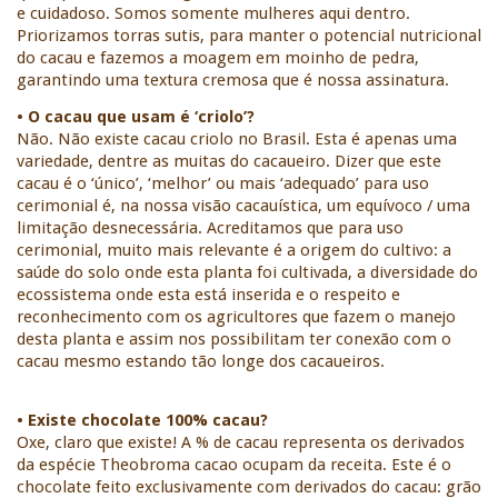
e cuidadoso. Somos somente mulheres aqui dentro. 
Priorizamos torras sutis, para manter o potencial nutricional 
do cacau e fazemos a moagem em moinho de pedra, 
garantindo uma textura cremosa que é nossa assinatura. 
• O cacau que usam é ‘criolo’?
Não. Não existe cacau criolo no Brasil. Esta é apenas uma 
variedade, dentre as muitas do cacaueiro. Dizer que este 
cacau é o ‘único’, ‘melhor’ ou mais ‘adequado’ para uso 
cerimonial é, na nossa visão cacauística, um equívoco / uma 
limitação desnecessária. Acreditamos que para uso 
cerimonial, muito mais relevante é a origem do cultivo: a 
saúde do solo onde esta planta foi cultivada, a diversidade do 
ecossistema onde esta está inserida e o respeito e 
reconhecimento com os agricultores que fazem o manejo 
desta planta e assim nos possibilitam ter conexão com o 
cacau mesmo estando tão longe dos cacaueiros.  
• Existe chocolate 100% cacau?
Oxe, claro que existe! A % de cacau representa os derivados 
da espécie Theobroma cacao ocupam da receita. Este é o 
chocolate feito exclusivamente com derivados do cacau: grão 