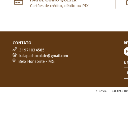
Cartões de crédito, débito ou PIX
CONTATO
R
31971034585
kalapachocolate@gmail.com
Belo Horizonte - MG
N
COPYRIGHT KALAPA CHOC